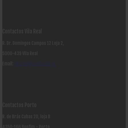
Contactos Vila Real
R. Dr. Domingos Campos 12 Loja 2,
5000-439 Vila Real
Email:
vilareal@castacbd.pt
Contactos Porto
R. de Brás Cubas 20, loja B
4350-166 Bonfim - Porto