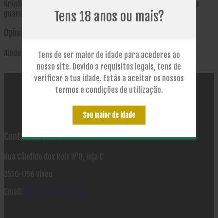
Grinder Plástico 2 partes 50mm. Iman na tampa. Espaço para
guardar sob a tampa.
Tens 18 anos ou mais?
Opinião do Artigo
Ainda não existem comentários para este produto.
Tens de ser maior de idade para acederes ao
nosso site. Devido a requisitos legais, tens de
verificar a tua idade. Estás a aceitar os nossos
termos e condições de utilização.
Sou maior de idade
Contactos Viseu
Rua Cândido dos Reis nº8, loja C
3510-056 Viseu
Email:
viseu@castacbd.pt