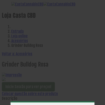
Loja Casta CBD
Entrada
Loja online
Acessórios
Grinder Bulldog Rosa
Voltar a: Acessórios
Grinder Bulldog Rosa
Inicie Sessão para ver preços!
Colocar questão sobre este produto
Descrição