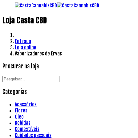
Loja Casta CBD
Entrada
Loja online
Vaporizadores de Ervas
Procurar na loja
Categorias
Acessórios
Flores
Óleo
Bebidas
Comestíveis
Cuidados pessoais