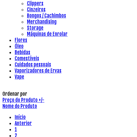
Clippers
Cinzeiros
Bongos / Cachimbos
Merchandising
Storage
Máquinas de Enrolar
Flores
Óleo
Bebidas
Comestíveis
Cuidados pessoais
Vaporizadores de Ervas
Vape
Ordenar por
Preço do Produto +/-
Nome do Produto
Início
Anterior
1
2