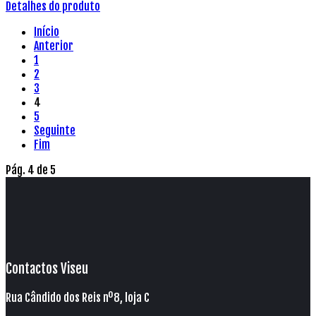
Detalhes do produto
Início
Anterior
1
2
3
4
5
Seguinte
Fim
Pág. 4 de 5
Contactos Viseu
Rua Cândido dos Reis nº8, loja C