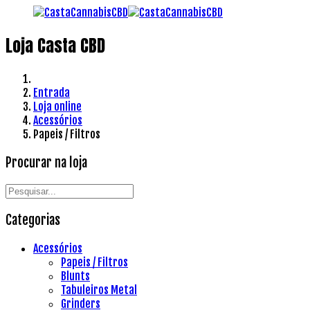
Loja Casta CBD
Entrada
Loja online
Acessórios
Papeis / Filtros
Procurar na loja
Categorias
Acessórios
Papeis / Filtros
Blunts
Tabuleiros Metal
Grinders