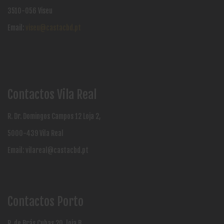
3510-056 Viseu
Email:
viseu@castacbd.pt
Contactos Vila Real
R. Dr. Domingos Campos 12 Loja 2,
5000-439 Vila Real
Email:
vilareal@castacbd.pt
Contactos Porto
R. de Brás Cubas 20, loja B