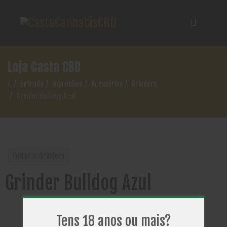
Loja Casta CBD
Entrada
Loja online
Acessórios
Grinders
Grinder Bulldog Azul
Voltar a: Grinders
Grinder Bulldog Azul
Tens 18 anos ou mais?