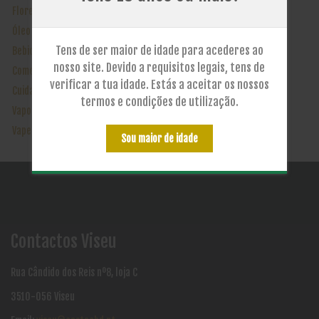
Flores
Óleo
Tens de ser maior de idade para acederes ao
Bebidas
nosso site. Devido a requisitos legais, tens de
Comestíveis
verificar a tua idade. Estás a aceitar os nossos
Cuidados pessoais
termos e condições de utilização.
Vaporizadores de Ervas
Vape
Sou maior de idade
Contactos Viseu
Rua Cândido dos Reis nº8, loja C
3510-056 Viseu