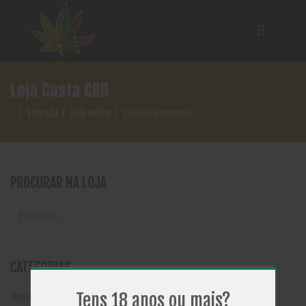
Loja Casta CBD
Entrada
Loja online
Cuidados pessoais
PROCURAR NA LOJA
CATEGORIAS
Tens 18 anos ou mais?
Acessórios