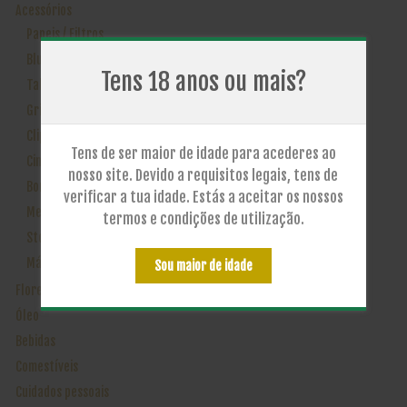
Acessórios
Papeis / Filtros
Blunts
Tens 18 anos ou mais?
Tabuleiros Metal
Grinders
Clippers
Tens de ser maior de idade para acederes ao
Cinzeiros
nosso site. Devido a requisitos legais, tens de
Bongos / Cachimbos
verificar a tua idade. Estás a aceitar os nossos
Merchandising
termos e condições de utilização.
Storage
Máquinas de Enrolar
Sou maior de idade
Flores
Óleo
Bebidas
Comestíveis
Cuidados pessoais