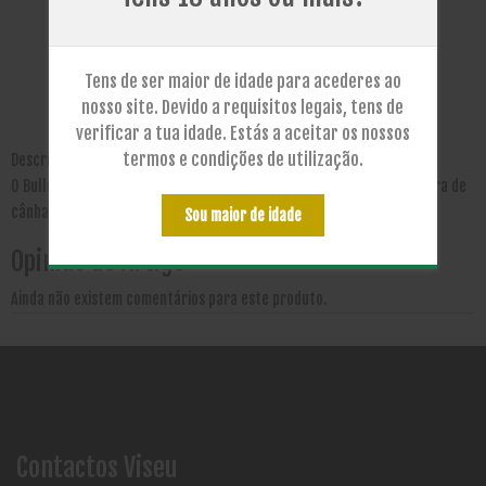
Inicie Sessão para ver preços!
Tens de ser maior de idade para acederes ao
Colocar questão sobre este produto
nosso site. Devido a requisitos legais, tens de
verificar a tua idade. Estás a aceitar os nossos
termos e condições de utilização.
Descrição
O Bulldog 1 1/4 Green é um papel para enrolar 100% orgânico de fibra de
cânhamo certificado.
Sou maior de idade
Opinião do Artigo
Ainda não existem comentários para este produto.
Contactos Viseu