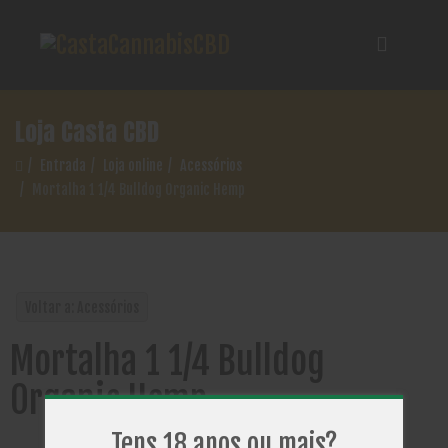
Loja Casta CBD
Entrada
Loja online
Acessórios
Mortalha 1 1/4 Bulldog Organic Hemp
Voltar a: Acessórios
Mortalha 1 1/4 Bulldog
Organic Hemp
Tens 18 anos ou mais?