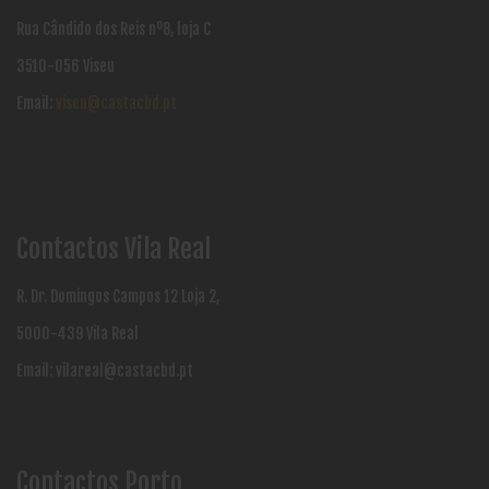
Rua Cândido dos Reis nº8, loja C
3510-056 Viseu
Email:
viseu@castacbd.pt
Contactos Vila Real
R. Dr. Domingos Campos 12 Loja 2,
5000-439 Vila Real
Email:
vilareal@castacbd.pt
Contactos Porto