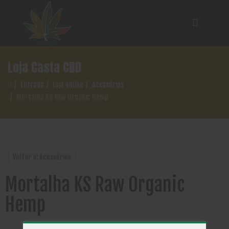
Loja Casta CBD
Entrada
Loja online
Acessórios
Mortalha KS Raw Organic Hemp
Voltar a: Acessórios
Mortalha KS Raw Organic
Hemp